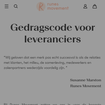
Ga
naar
navigatie
Gedragscode voor
Zoeken
leveranciers
“Wij geloven dat een merk pas echt succesvol is als de relaties
met klanten, het milieu, de samenleving, medewerkers en
zakenpartners wederzijds voordelig zijn. "
Susanne Marston
Runes Movement
Bij Runes Movement zetten we ons in voor de hoogste