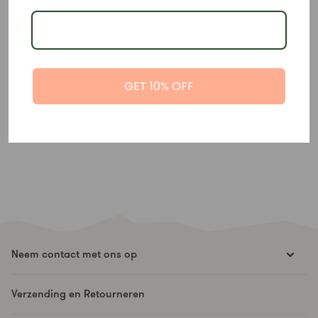
integer handelen
Lees onze
Gedragscode voor leveranciers
als u in detail wilt
weten wat we van onze leveranciers vragen en hoe we ervoor
zorgen dat aan onze verwachtingen wordt voldaan.
GET 10% OFF
Neem contact met ons op
hello@runesmovement.com
Verzending en Retourneren
Hooftskade 95