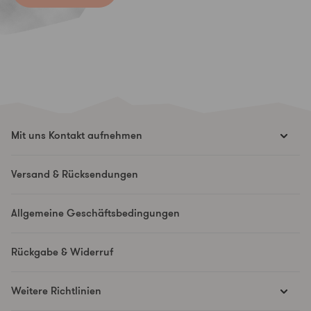
Mit uns Kontakt aufnehmen
hello@runesmovement.com
Versand & Rücksendungen
Hooftskade 95
2526 KB Den Haag
Allgemeine Geschäftsbedingungen
Niederlande
Rückgabe & Widerruf
Weitere Richtlinien