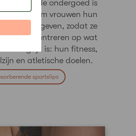
bsorberende ondergoed is
gemaakt om vrouwen hun
s terug te geven, zodat ze
unnen concentreren op wat
t belangrijk is: hun fitness,
lzijn en atletische doelen.
sorberende sportslips