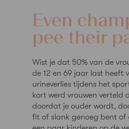
Even cham
pee their p
Wist je dat 50% van de vr
de 12 en 69 jaar last heeft 
urineverlies tijdens het spor
kort werd vrouwen verteld 
doordat je ouder wordt, doo
fit of slank genoeg bent of
een paar kinderen op de w