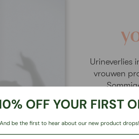
y
Urineverlies 
vrouwen pro
Sommige
oefeningen ove
10% OFF YOUR FIRST 
And be the first to hear about our new product drops
Th