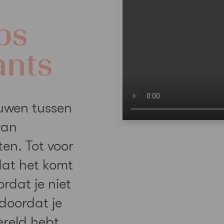
ps
ants
ouwen tussen
van
ten. Tot voor
dat het komt
rdat je niet
 doordat je
ereld hebt