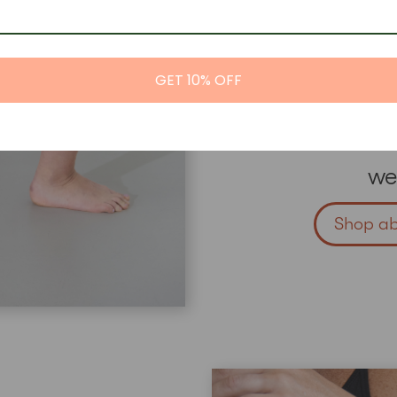
Onze a
workout
GET 10% OFF
zich k
ech
we
Shop ab