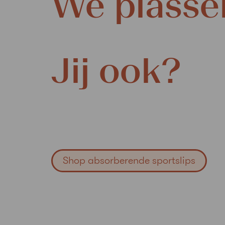
We plassen
Jij ook?
Shop absorberende sportslips