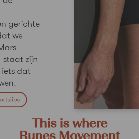
n de
n gerichte
dat we
Mars
 staat zijn
iets dat
uwen.
rtslips
This is where
Runes Movement