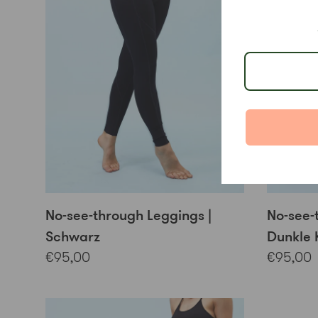
No-see-through Leggings |
No-see-
Schwarz
Dunkle 
€95,00
€95,00