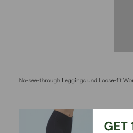
No-see-through Leggings und Loose-fit Wo
GET 