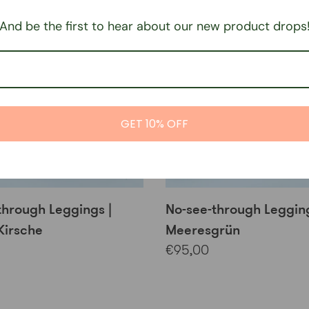
And be the first to hear about our new product drops
GET 10% OFF
through Leggings |
No-see-through Legging
Kirsche
Meeresgrün
€95,00