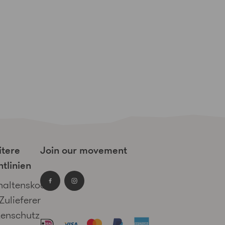
tere
Join our movement
htlinien
haltenskodex
Facebook
Instagram
 Zulieferer
enschutz
Akzeptierte