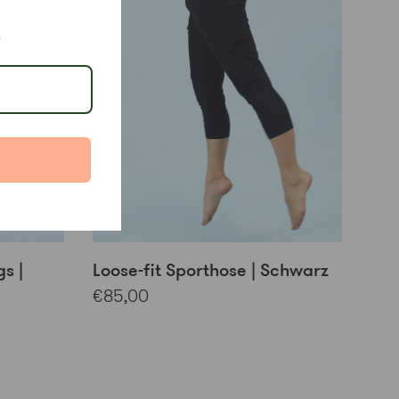
!
s |
Loose-fit Sporthose | Schwarz
€85,00