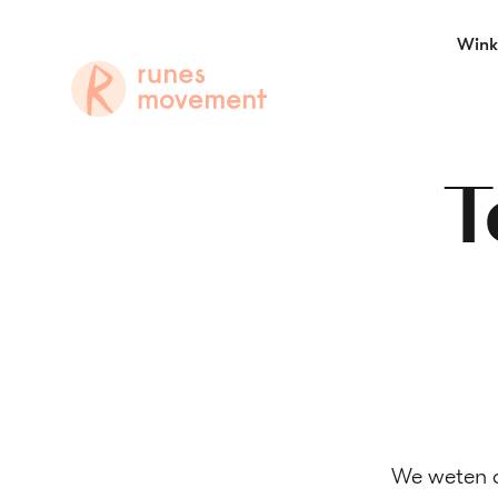
Ga
Wink
naar
navigatie
Zoeken
T
We weten d