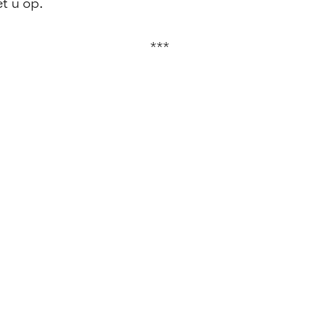
t u op.
***