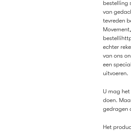
bestelling
van gedacht
tevreden b
Movement, 
bestelliht
echter rek
van ons on
een specia
uitvoeren.
U mag het 
doen. Maar 
gedragen 
Het product