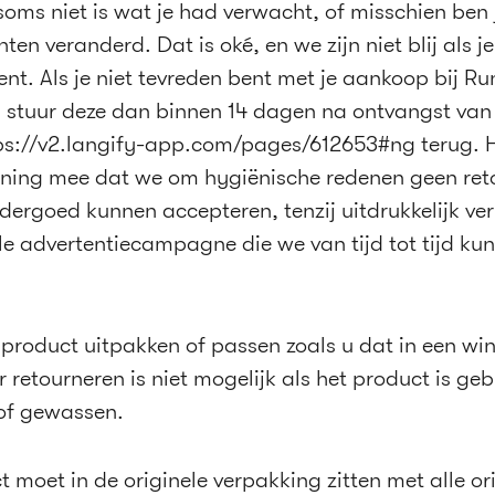
 soms niet is wat je had verwacht, of misschien ben
en veranderd. Dat is oké, en we zijn niet blij als je
ent. Als je niet tevreden bent met je aankoop bij Ru
stuur deze dan binnen 14 dagen na ontvangst van 
tps://v2.langify-app.com/pages/612653#ng terug. 
ening mee dat we om hygiënische redenen geen ret
dergoed kunnen accepteren, tenzij uitdrukkelijk ve
le advertentiecampagne die we van tijd tot tijd ku
product uitpakken of passen zoals u dat in een win
retourneren is niet mogelijk als het product is geb
of gewassen.
 moet in de originele verpakking zitten met alle or