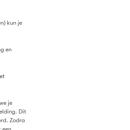
n) kun je
ng en
et
we je
elding. Dit
erd. Zodra
t een