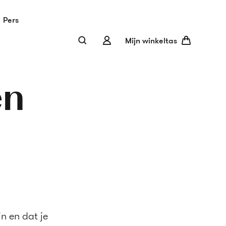
Pers
Mijn winkeltas
en
Su
n en dat je