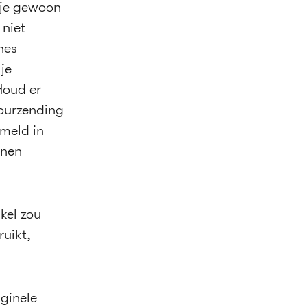
 je gewoon
 niet
nes
je
Houd er
ourzending
rmeld in
nnen
kel zou
ruikt,
iginele