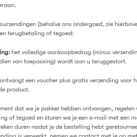
eraan.
tourzendingen (behalve ons ondergoed, zie hierbove
sen terugbetaling of tegoed:
ing:
het volledige aankoopbedrag (minus verzendi
dien van toepassing) wordt aan u teruggestort.
 ontvangt een voucher plus gratis verzending voor h
de product.
ent dat we je pakket hebben ontvangen, regelen 
ing of tegoed en sturen we je een e-mail met een m
weken duren nadat je de bestelling hebt geretourne
ending is verwerkt, nemen we contact met je op me