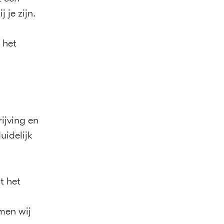
 je zijn.
 het
rijving en
uidelijk
t het
men wij