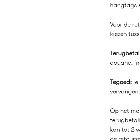
hangtags 
Voor de re
kiezen tus
Terugbetal
douane, in
Tegoed:
je
vervangen
Op het mom
terugbetal
kan tot 2 
de retourz