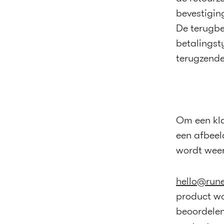
bevestiging
De terugbe
betalingst
terugzende
Om een ​​kl
een afbeel
wordt weer
hello@run
product wo
beoordelen